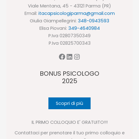
Viale Mentana, 45 - 43121 Parma (PR)
Email:
itacapsicologiparma@gmail.com
Giulia Giampellegrini:
348-0943593
Elisa Piovani:
349-4640984
P.Iva 02807350349
P.Iva 02825700343
Facebook
LinkedIn
Instagram
BONUS PSICOLOGO
2025
Scopri di più
IL PRIMO COLLOQUIO E' GRATUITO!!!
Contattaci per prenotare il tuo primo colloquio e