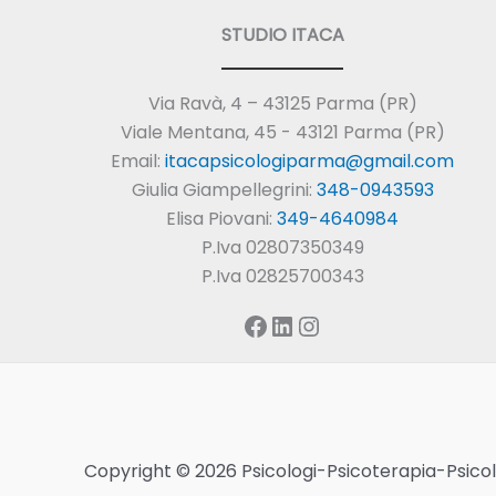
STUDIO ITACA
Via Ravà, 4 – 43125 Parma (PR)
Viale Mentana, 45 - 43121 Parma (PR)
Email:
itacapsicologiparma@gmail.com
Giulia Giampellegrini:
348-0943593
Elisa Piovani:
349-4640984
P.Iva 02807350349
P.Iva 02825700343
Facebook
LinkedIn
Instagram
Copyright © 2026 Psicologi-Psicoterapia-Psic