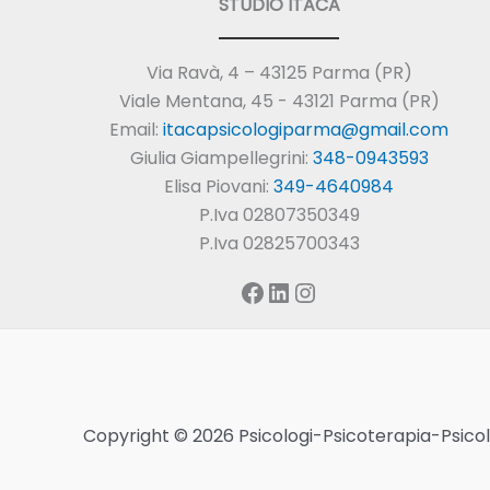
STUDIO ITACA
Via Ravà, 4 – 43125 Parma (PR)
Viale Mentana, 45 - 43121 Parma (PR)
Email:
itacapsicologiparma@gmail.com
Giulia Giampellegrini:
348-0943593
Elisa Piovani:
349-4640984
P.Iva 02807350349
P.Iva 02825700343
Facebook
LinkedIn
Instagram
Copyright © 2026 Psicologi-Psicoterapia-Psic