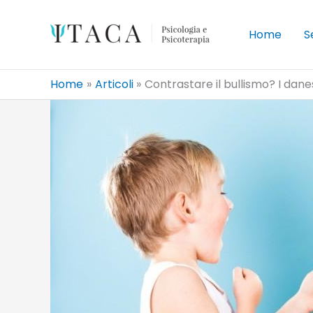
Vai
al
Home
S
contenuto
Home
Articoli
Contrastare il bullismo? I danes