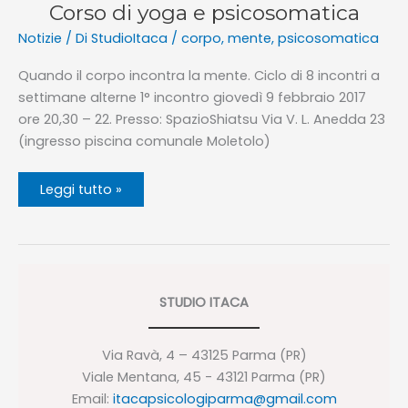
Corso di yoga e psicosomatica
Notizie
/ Di
StudioItaca
/
corpo
,
mente
,
psicosomatica
Quando il corpo incontra la mente. Ciclo di 8 incontri a
settimane alterne 1° incontro giovedì 9 febbraio 2017
ore 20,30 – 22. Presso: SpazioShiatsu Via V. L. Anedda 23
(ingresso piscina comunale Moletolo)
Corso
Leggi tutto »
di
yoga
e
psicosomatica
STUDIO ITACA
Via Ravà, 4 – 43125 Parma (PR)
Viale Mentana, 45 - 43121 Parma (PR)
Email:
itacapsicologiparma@gmail.com