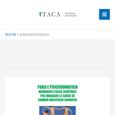
Vai
al
contenuto
Home
psicosomatica