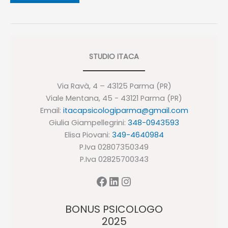
bullismo?
I
danesi
ci
sono
riusciti,
vi
STUDIO ITACA
spiego
come
Via Ravà, 4 – 43125 Parma (PR)
Viale Mentana, 45 - 43121 Parma (PR)
Email:
itacapsicologiparma@gmail.com
Giulia Giampellegrini:
348-0943593
Elisa Piovani:
349-4640984
P.Iva 02807350349
P.Iva 02825700343
Facebook
LinkedIn
Instagram
BONUS PSICOLOGO
2025