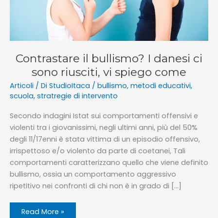
Contrastare il bullismo? I danesi ci
sono riusciti, vi spiego come
Articoli
/ Di
StudioItaca
/
bullismo
,
metodi educativi
,
scuola
,
stratregie di intervento
Secondo indagini Istat sui comportamenti offensivi e
violenti tra i giovanissimi, negli ultimi anni, più del 50%
degli 11/17enni è stata vittima di un episodio offensivo,
irrispettoso e/o violento da parte di coetanei, Tali
comportamenti caratterizzano quello che viene definito
bullismo, ossia un comportamento aggressivo
ripetitivo nei confronti di chi non è in grado di […]
Contrastare
Read More »
il